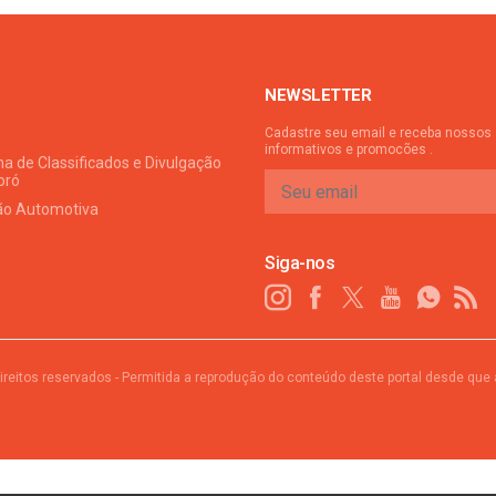
NEWSLETTER
Cadastre seu email e receba nossos
informativos e promocões .
a de Classificados e Divulgação
oró
ão Automotiva
Siga-nos
ireitos reservados - Permitida a reprodução do conteúdo deste portal desde que 