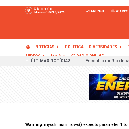
Seja bem-vindo
ANUNCIE
AO VIV
Mossoró,06/08/2026
NOTÍCIAS
POLÍTICA
DIVERSIDADES
VÍDEOS
MAIS
RÁDIO ONLINE
Encontro no Rio deba
ÚLTIMAS NOTÍCIAS
Câmara diz ao STF q
Acordo regulamenta 
Mega-Sena não tem g
Reciprocidade não é 
Fome mundial atinge 
Organizações cobram
Warning
: mysqli_num_rows() expects parameter 1 to b