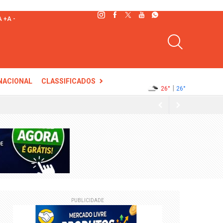
A +
A -
Tempo Hoje
NACIONAL
CLASSIFICADOS
|
26°
26°
PUBLICIDADE