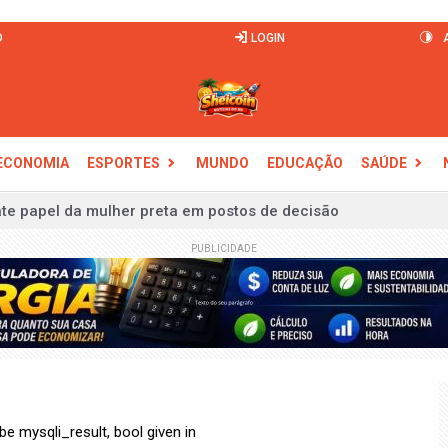
O
LOGIN
ECONOMIA
ESPORTES
MUNDO
EDUCAÇÃO
SAÚDE
te papel da mulher preta em postos de decisão
ue não há irregularidades em indicações de emendas
PUBLICIDADE
trabalho no comércio em feriados
anhador; prêmio sobe para R$ 62 milhões
retaliação nem "olho por olho", diz Alckmin
645 milhões de pessoas, diz relatório da ONU
 criação de Comissão da Verdade Indígena
e mysqli_result, bool given in