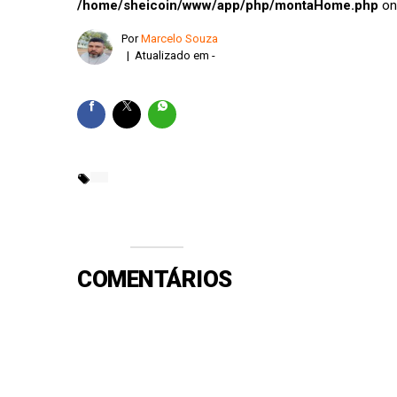
ONU e Unicef lançam 
/home/sheicoin/www/app/php/montaHome.php
on
Dólar cai para R$ 5,0
Por
Marcelo Souza
| Atualizado em -
PF cumpre mandados 
COMENTÁRIOS
Efetue o Login ou Cadastre-se para participar.